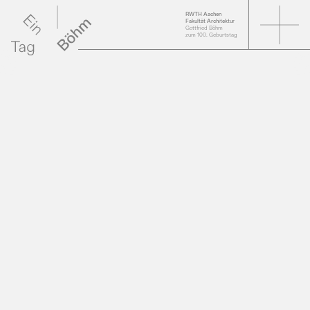
RWTH Aachen
Fakultät Architektur
Gottfried Böhm
zum 100. Geburtstag
Videos der Vorträge
Online-Ausstellung