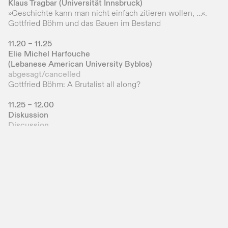
Klaus Tragbar (Universität Innsbruck)
»Geschichte kann man nicht einfach zitieren wollen, …«.
Gottfried Böhm und das Bauen im Bestand
11.20 – 11.25
Elie Michel Harfouche
(Lebanese American University Byblos)
abgesagt/cancelled
Gottfried Böhm: A Brutalist all along?
11.25 – 12.00
Diskussion
Discussion
14.00 – 14.30
Geführter Rundgang durch die Ausstellung
Guided Tour of the Exhibition
Nachmittags-Sektion
Der belebte Monolith – Neue Forschungsperspektiven
auf den Nevigeser Mariendom
Afternoon Session