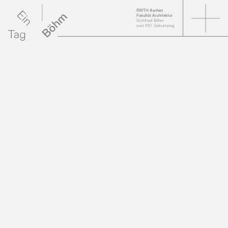
RWTH Aachen
Fakultät Architektur
Gottfried Böhm
zum 100. Geburtstag
Videos der Vorträge
Online-Ausstellung