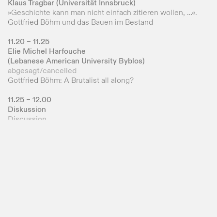
Klaus Tragbar (Universität Innsbruck)
»Geschichte kann man nicht einfach zitieren wollen, …«.
Gottfried Böhm und das Bauen im Bestand
11.20 – 11.25
Elie Michel Harfouche
(Lebanese American University Byblos)
abgesagt/cancelled
Gottfried Böhm: A Brutalist all along?
11.25 – 12.00
Diskussion
Discussion
14.00 – 14.30
Geführter Rundgang durch die Ausstellung
Guided Tour of the Exhibition
Nachmittags-Sektion
Der belebte Monolith – Neue Forschungsperspektiven
auf den Nevigeser Mariendom
Afternoon Session