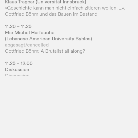
Klaus Tragbar (Universität Innsbruck)
»Geschichte kann man nicht einfach zitieren wollen, …«.
Gottfried Böhm und das Bauen im Bestand
11.20 – 11.25
Elie Michel Harfouche
(Lebanese American University Byblos)
abgesagt/cancelled
Gottfried Böhm: A Brutalist all along?
11.25 – 12.00
Diskussion
Discussion
14.00 – 14.30
Geführter Rundgang durch die Ausstellung
Guided Tour of the Exhibition
Nachmittags-Sektion
Der belebte Monolith – Neue Forschungsperspektiven
auf den Nevigeser Mariendom
Afternoon Session