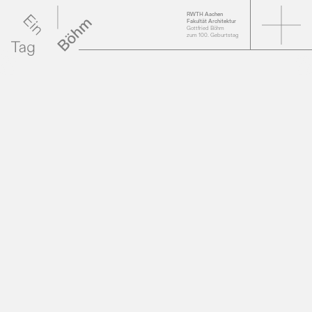
RWTH Aachen
Fakultät Architektur
Gottfried Böhm
zum 100. Geburtstag
Videos der Vorträge
Online-Ausstellung