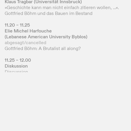
Klaus Tragbar (Universität Innsbruck)
»Geschichte kann man nicht einfach zitieren wollen, …«.
Gottfried Böhm und das Bauen im Bestand
11.20 – 11.25
Elie Michel Harfouche
(Lebanese American University Byblos)
abgesagt/cancelled
Gottfried Böhm: A Brutalist all along?
11.25 – 12.00
Diskussion
Discussion
14.00 – 14.30
Geführter Rundgang durch die Ausstellung
Guided Tour of the Exhibition
Nachmittags-Sektion
Der belebte Monolith – Neue Forschungsperspektiven
auf den Nevigeser Mariendom
Afternoon Session