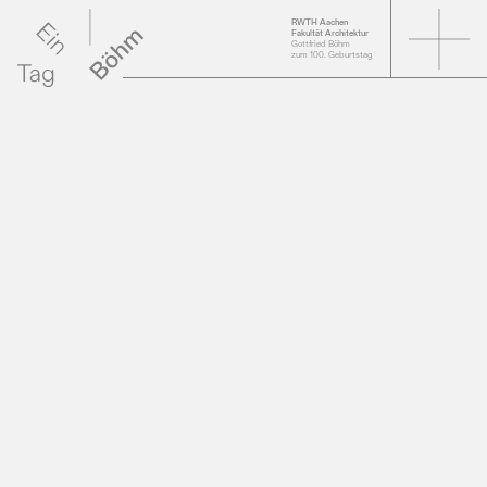
RWTH Aachen
Fakultät Architektur
Gottfried Böhm
zum 100. Geburtstag
Videos der Vorträge
Online-Ausstellung